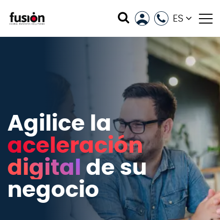
ES
Agilice la
aceleración
digital
de su
negocio