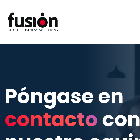
Póngase en
contacto
co